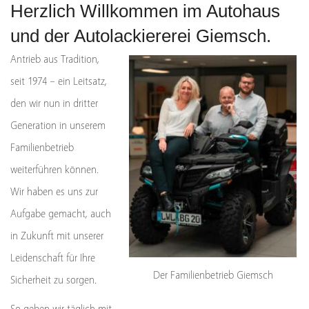
Herzlich Willkommen im Autohaus
und der Autolackiererei Giemsch.
Antrieb aus Tradition,
seit 1974 – ein Leitsatz,
den wir nun in dritter
Generation in unserem
Familienbetrieb
weiterführen können.
Wir haben es uns zur
Aufgabe gemacht, auch
in Zukunft mit unserer
Leidenschaft für Ihre
Der Familienbetrieb Giemsch
Sicherheit zu sorgen.