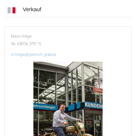
Verkauf
Mario Hillger
Tel: 038756 3797-15
m.hillger@giemsch-grabow