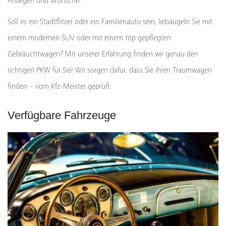
Anliegen und Wünsche.
Soll es ein Stadtflitzer oder ein Familienauto sein, liebäugeln Sie mit
einem modernen SUV oder mit einem top gepflegten
Gebrauchtwagen? Mit unserer Erfahrung finden wir genau den
richtigen PKW für Sie! Wir sorgen dafür, dass Sie ihren Traumwagen
finden – vom Kfz-Meister geprüft.
Verfügbare Fahrzeuge
Fahrzeuge vor Ort
Unsere direkt verfügbaren Neuwagen und
Gebrauchtfahrzeuge finden Sie in der Ludwigluster Chaussee
in Grabow und auch hier online.