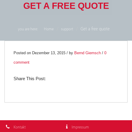
GET A FREE QUOTE
Get a free quote
you are here:
Home
support
13
Posted on Dezember 13, 2015 / by
Bernd Giemsch
/
0
comment
DEZ.
Share This Post:
0
Kontakt
Impressum