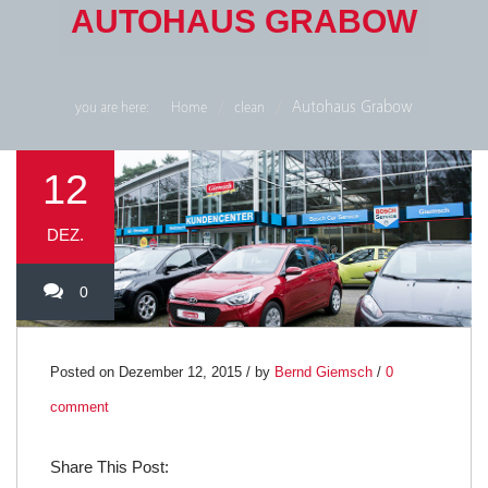
AUTOHAUS GRABOW
Autohaus Grabow
you are here:
Home
clean
12
DEZ.
0
Posted on Dezember 12, 2015 / by
Bernd Giemsch
/
0
comment
Share This Post: