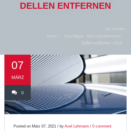
DELLEN ENTFERNEN
you are here:
Home
Smart Repair - Blech und Aluminium
Dellen entfernen <3cm
07
MÄRZ
0
Posted on März 07, 2021 / by
Axel Lehmann
/
0 comment