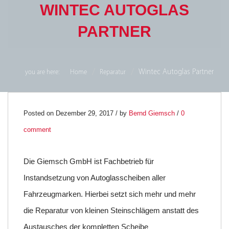
WINTEC AUTOGLAS
PARTNER
Wintec Autoglas Partner
you are here:
Home
Reparatur
29
Posted on Dezember 29, 2017 / by
Bernd Giemsch
/
0
comment
DEZ.
0
Die Giemsch GmbH ist Fachbetrieb für
Instandsetzung von Autoglasscheiben aller
Fahrzeugmarken. Hierbei setzt sich mehr und mehr
die Reparatur von kleinen Steinschlägem anstatt des
Austausches der kompletten Scheibe