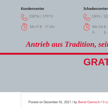
Kundencenter
Schadencenter
038756 / 379710
03874 / 32
Mo-Fr
8 - 17 Uhr
Mo-Do
8 
Fr
8 
Antrieb aus Tradition, sei
GRAT
01
Posted on Dezember 01, 2017 / by
Bernd Giemsch
/
0 c