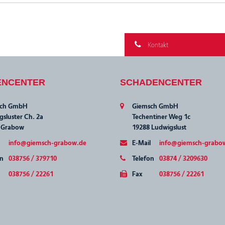
Kontakt
ENCENTER
SCHADENCENTER
sch GmbH
Giemsch GmbH
sluster Ch. 2a
Techentiner Weg 1c
 Grabow
19288 Ludwigslust
info@giemsch-grabow.de
E-Mail
info@giemsch-grabo
on
038756 / 379710
Telefon
03874 / 3209630
038756 / 22261
Fax
038756 / 22261