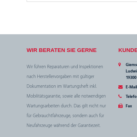
WIR BERATEN SIE GERNE
KUND
Giem
Wir führen Reparaturen und Inspektionen
Ludwig
nach Herstellervorgaben mit gültiger
19300
Dokumentation im Wartungsheft inkl.
E-Mail
Mobilitätsgarantie, sowie alle notwendigen
Telef
Wartungsarbeiten durch. Das gilt nicht nur
Fax
für Gebrauchtfahrzeuge, sondern auch für
Neufahrzeuge während der Garantiezeit.