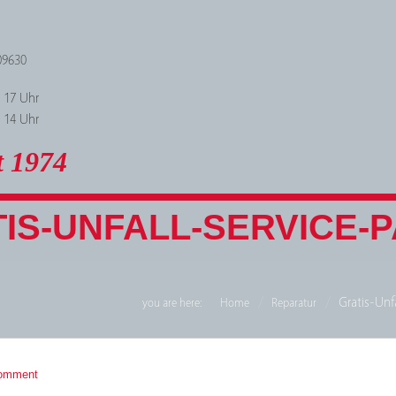
09630
- 17 Uhr
- 14 Uhr
t 1974
IS-UNFALL-SERVICE-
Gratis-Unf
you are here:
Home
Reparatur
omment