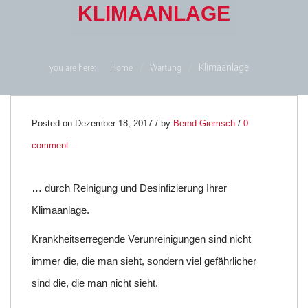
KLIMAANLAGE
Klimaanlage
you are here:
Home
Wartung
18
Posted on Dezember 18, 2017 / by
Bernd Giemsch
/
0
comment
DEZ.
0
… durch Reinigung und Desinfizierung Ihrer
Klimaanlage.
Krankheitserregende Verunreinigungen sind nicht
immer die, die man sieht, sondern viel gefährlicher
sind die, die man nicht sieht.