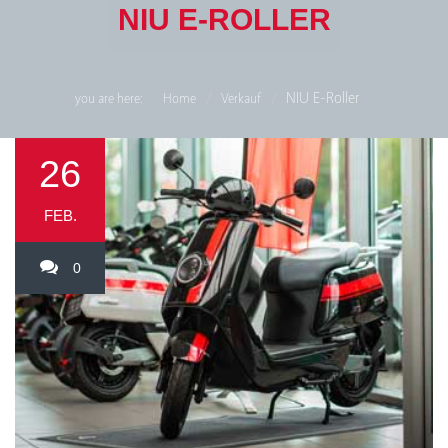
NIU E-ROLLER
NIU E-Roller
you are here:
Home
Verkauf
26
FEB.
0