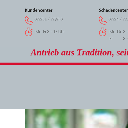
Kundencenter
Schadencenter
038756 / 379710
03874 / 32
Mo-Fr
8 - 17 Uhr
Mo-Do
8 
Fr
8 
Antrieb aus Tradition, sei
08