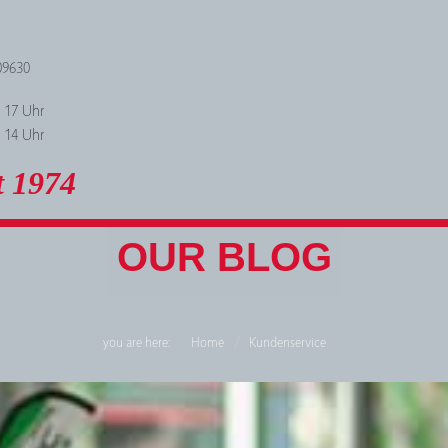
09630
- 17 Uhr
- 14 Uhr
t 1974
OUR BLOG
you are here:
Home
Kundenservice