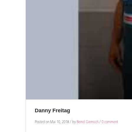
Danny Freitag
Posted on Mai 10, 2018 / by
Bernd Giemsch
/
0 comment