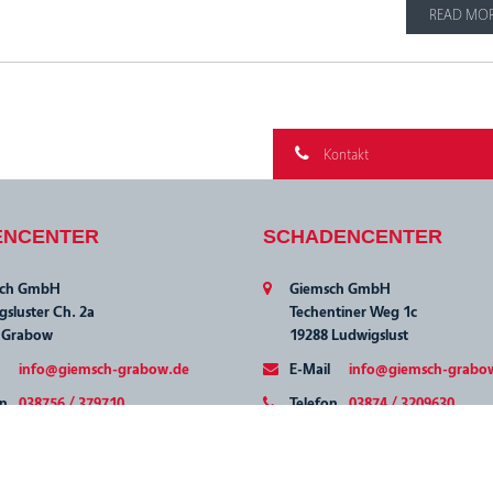
READ MO
Kontakt
ENCENTER
SCHADENCENTER
sch GmbH
Giemsch GmbH
sluster Ch. 2a
Techentiner Weg 1c
 Grabow
19288 Ludwigslust
info@giemsch-grabow.de
E-Mail
info@giemsch-grabo
on
038756 / 379710
Telefon
03874 / 3209630
038756 / 22261
Fax
038756 / 22261