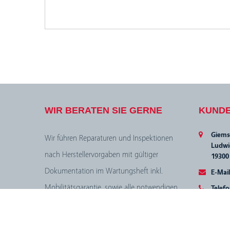
WIR BERATEN SIE GERNE
KUND
Giem
Wir führen Reparaturen und Inspektionen
Ludwig
nach Herstellervorgaben mit gültiger
19300
Dokumentation im Wartungsheft inkl.
E-Mail
Mobilitätsgarantie, sowie alle notwendigen
Telef
Wartungsarbeiten durch. Das gilt nicht nur
Fax
für Gebrauchtfahrzeuge, sondern auch für