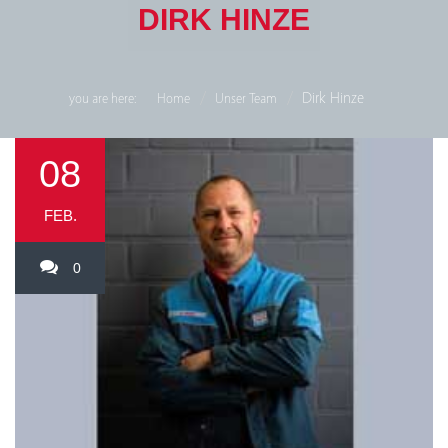
DIRK HINZE
Dirk Hinze
you are here:
Home
Unser Team
08
FEB.
0