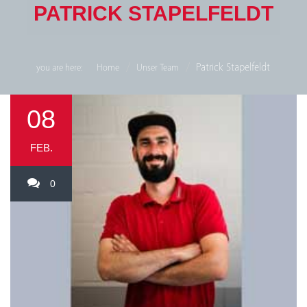
PATRICK STAPELFELDT
Patrick Stapelfeldt
you are here:
Home
Unser Team
08
FEB.
0