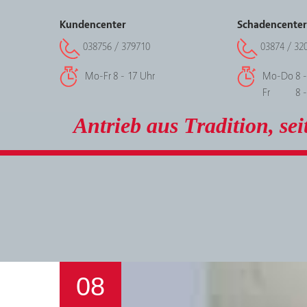
Kundencenter
Schadencenter
038756 / 379710
03874 / 32
Mo-Fr
8 - 17 Uhr
Mo-Do
8 
Fr
8 
Antrieb aus Tradition, sei
08