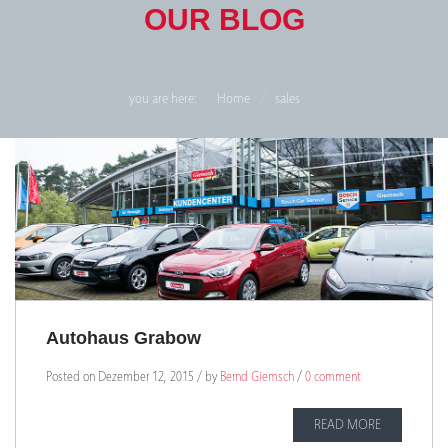
OUR BLOG
you are here:
Home
sales
Autohaus Grabow
Posted on Dezember 12, 2015 / by
Bernd Giemsch
/
0 comment
READ MORE