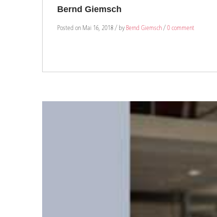
Bernd Giemsch
Posted on Mai 16, 2018 / by
Bernd Giemsch
/
0 comment
15
MAI
0