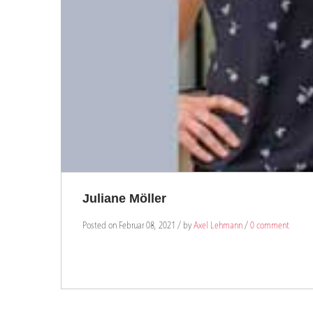
Juliane Möller
Posted on Februar 08, 2021 / by
Axel Lehmann
/
0 comment