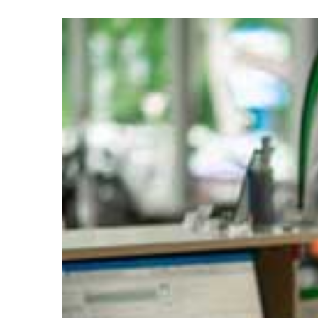
08
FEB.
0