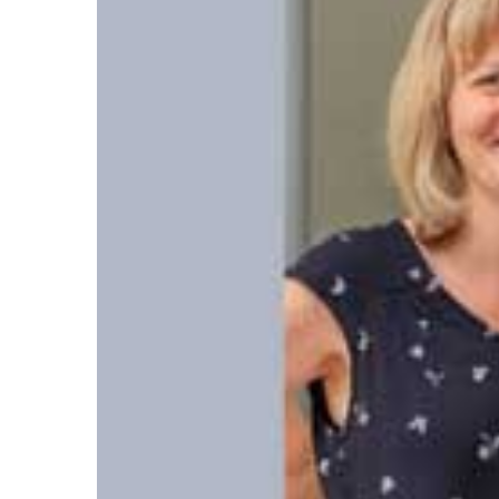
FEB.
0