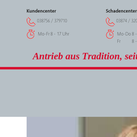
Kundencenter
Schadencenter
038756 / 379710
03874 / 32
Mo-Fr
8 - 17 Uhr
Mo-Do
8 
Fr
8 
Antrieb aus Tradition, sei
08