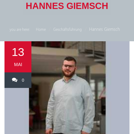
HANNES GIEMSCH
Hannes Giemsch
you are here:
Home
Geschäftsführung
13
MAI
0