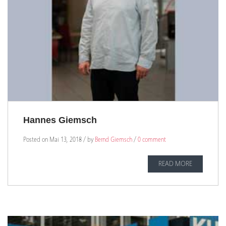
Hannes Giemsch
Posted on Mai 13, 2018 / by
Bernd Giemsch
/
0 comment
READ MORE